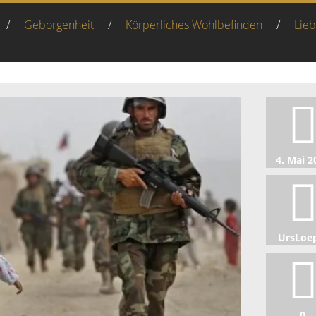
/
Geborgenheit
/
Körperliches Wohlbefinden
/
Lie
4. Mai 2
UrsLoe
0