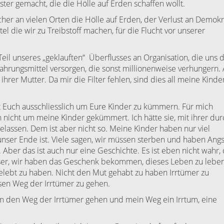
ter gemacht, die die Hölle auf Erden schaffen wollt.
cher an vielen Orten die Hölle auf Erden, der Verlust an Demokr
 die wir zu Treibstoff machen, für die Flucht vor unserer
eil unseres „geklauften“
Überflusses an Organisation, die uns 
hrungsmittel versorgen, die sonst millionenweise verhungern. 
rer Mutter. Da mir die Filter fehlen, sind dies all meine Kinder
it Euch ausschliesslich um Eure Kinder zu kümmern. Für mich
ch nicht um meine Kinder gekümmert. Ich hätte sie, mit ihrer dur
elassen. Dem ist aber nicht so. Meine Kinder haben nur viel
er Ende ist. Viele sagen, wir müssen sterben und haben Angs
 Aber das ist auch nur eine Geschichte. Es ist eben nicht wahr,
sser, wir haben das Geschenk bekommen, dieses Leben zu leben
elebt zu haben. Nicht den Mut gehabt zu haben Irrtümer zu
sen Weg der Irrtümer zu gehen.
am den Weg der Irrtümer gehen und mein Weg ein Irrtum, eine