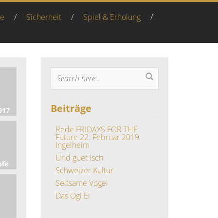
be
/
Sicherheit
/
Spiel & Erholung
/
Beiträge
017
Rede FRIDAYS FOR THE
Future 22. Februar 2019
Ingelheim
Und guet isch
pfe
Schweizer Kultur
Seltsame Vögel
Das Ogi Ei