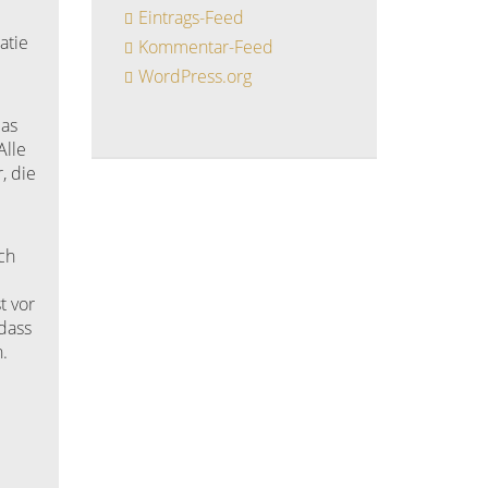
Eintrags-Feed
atie
Kommentar-Feed
WordPress.org
das
Alle
, die
ch
t vor
 dass
.